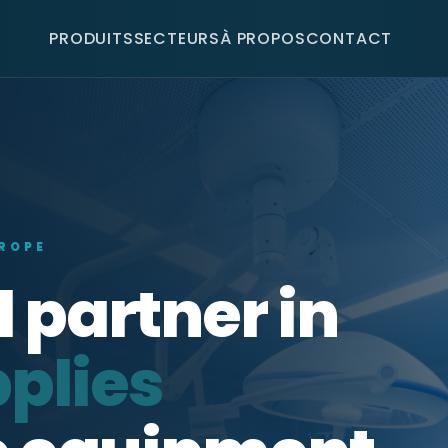
PRODUITS
SECTEURS
À PROPOS
CONTACT
UROPE
 partner in
plies