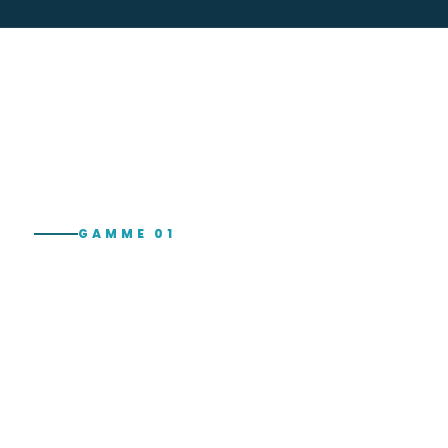
GAMME 01
EPI & Consommabl
Médicaux
Gants nitrile, dispositifs médicaux, consomma
de protection certifiés CE.