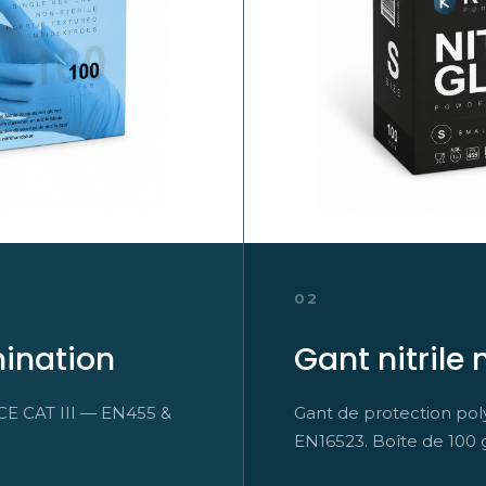
02
mination
Gant nitrile
é CE CAT III — EN455 &
Gant de protection poly
EN16523. Boîte de 100 ga