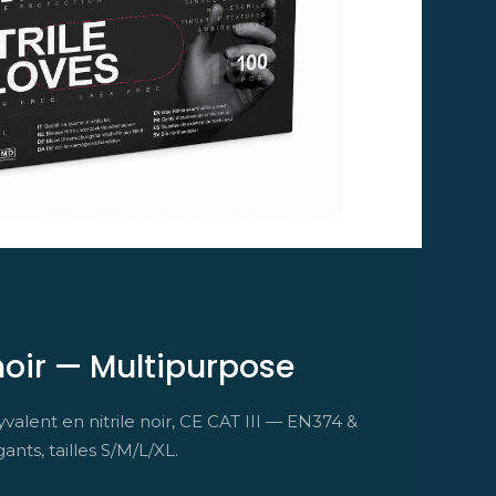
 noir — Multipurpose
valent en nitrile noir, CE CAT III — EN374 &
nts, tailles S/M/L/XL.