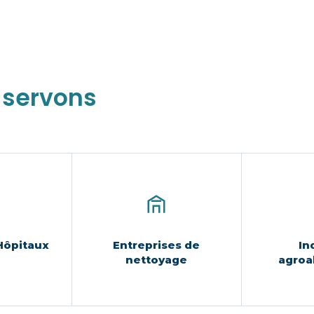
s
servons
Hôpitaux
Entreprises de
In
nettoyage
agroa