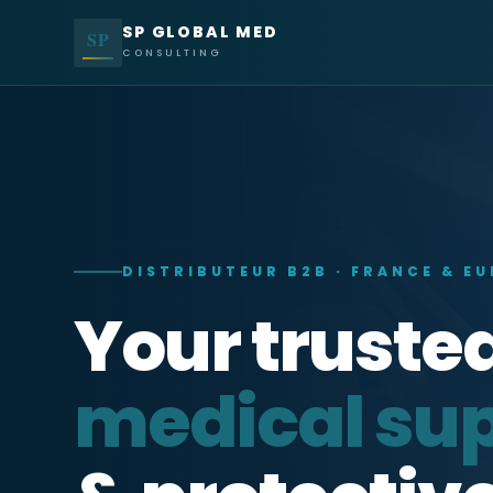
SP GLOBAL MED
SP
CONSULTING
DISTRIBUTEUR B2B · FRANCE & E
Your trusted
medical sup