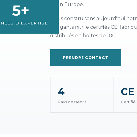
5+
et en Europe.
Nous construisons aujourd'hui no
NÉES D'EXPERTISE
des gants nitrile certifiés CE, fabr
distribués en boîtes de 100.
PRENDRE CONTACT
4
CE
Pays desservis
Certifié 