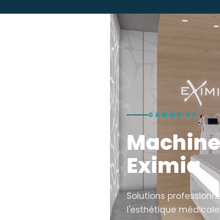
GAMME 02
es
Machine
Eximia
bles et équipements
Solutions professionne
l'esthétique médicale