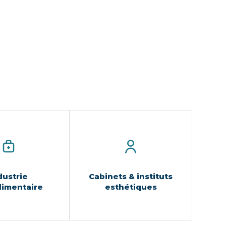
dustrie
Cabinets & instituts
limentaire
esthétiques