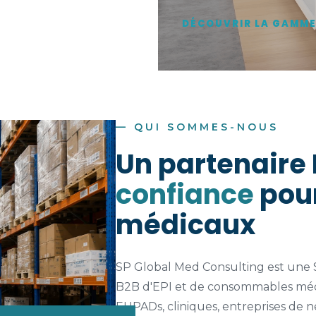
DÉCOUVRIR LA GAMME
— QUI SOMMES-NOUS
Un partenaire 
confiance
pour
médicaux
SP Global Med Consulting est une SA
B2B d'EPI et de consommables mé
EHPADs, cliniques, entreprises de n